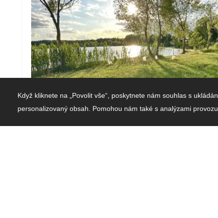
Když kliknete na „Povolit vše“, poskytnete nám souhlas s uklá
personalizovaný obsah. Pomohou nám také s analýzami provozu
GLAMPINGOVÉ STANY
Kempování, u kterého nemusíte slevovat ze své