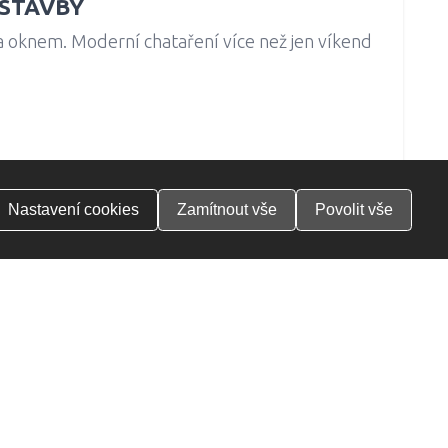
STAVBY
a oknem. Moderní chataření více než jen víkend
Nastavení
cookies
Zamítnout
vše
Povolit
vše