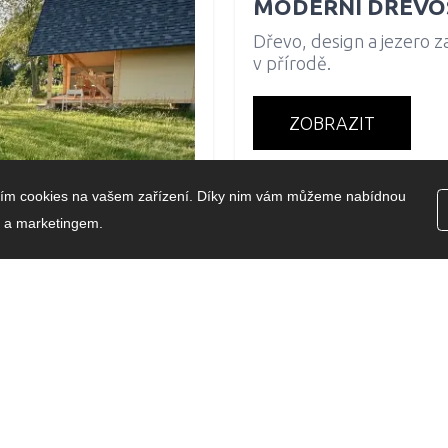
MODERNÍ DŘEVO
Dřevo, design a jezero z
v přírodě.
ZOBRAZIT
dáním cookies na vašem zařízení. Díky nim vám můžeme nabídnou
 a marketingem.
ho pohodlí.