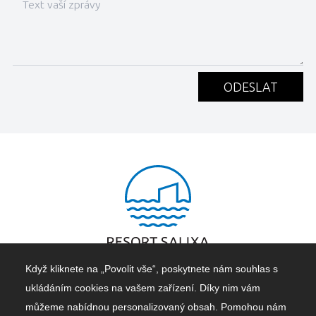
ODESLAT
Když kliknete na „Povolit vše“, poskytnete nám souhlas s
ukládáním cookies na vašem zařízení. Díky nim vám
Copyright © 2023,
Areál Salixa s.r.o.
můžeme nabídnou personalizovaný obsah. Pomohou nám
Ubytování v luxusních chatách u Jezera - exkluzivní pobyty v přírodě.